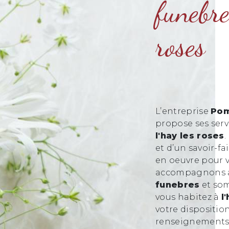
funebre
roses
L’entreprise
Pom
propose ses ser
l'hay les roses
.
et d’un savoir-f
en oeuvre pour v
accompagnons ai
funebres
et som
vous habitez à
l
votre dispositio
renseignements 