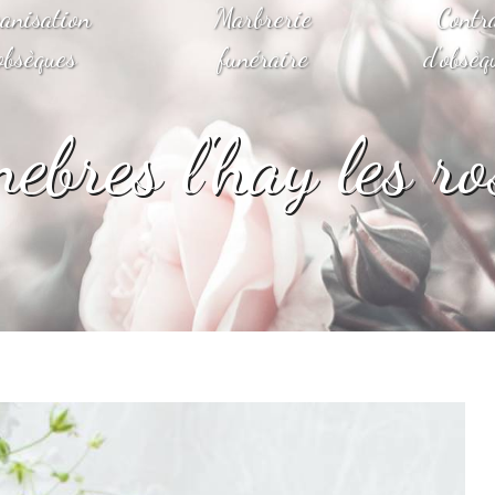
anisation
Marbrerie
Contr
obsèques
funéraire
d'obsèq
nebres l'hay les ro