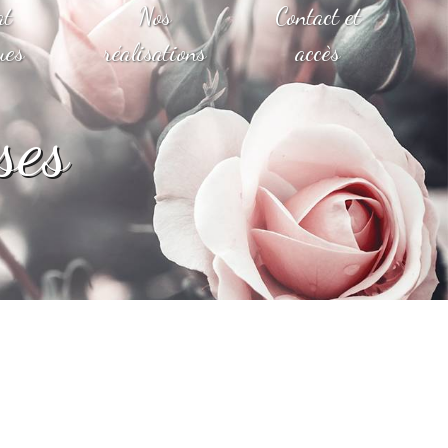
at
Nos
Contact et
ues
réalisations
accès
ses