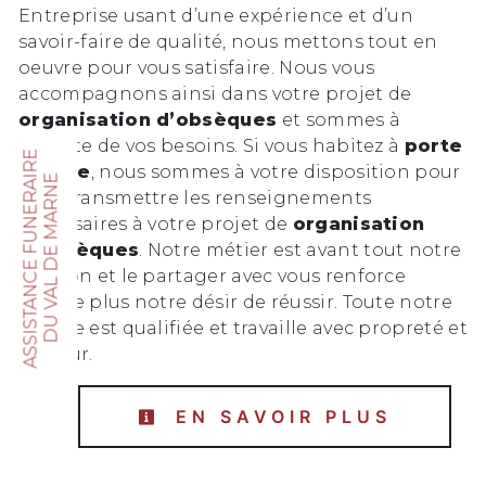
Entreprise usant d’une expérience et d’un
savoir-faire de qualité, nous mettons tout en
oeuvre pour vous satisfaire. Nous vous
accompagnons ainsi dans votre projet de
organisation d’obsèques
et sommes à
l’écoute de vos besoins. Si vous habitez à
porte
A
S
S
I
S
T
A
N
C
E
F
U
N
E
R
A
R
E
D
U
V
A
L
D
E
M
A
R
N
d’Italie
, nous sommes à votre disposition pour
I
E
vous transmettre les renseignements
nécessaires à votre projet de
organisation
d’obsèques
. Notre métier est avant tout notre
passion et le partager avec vous renforce
encore plus notre désir de réussir. Toute notre
équipe est qualifiée et travaille avec propreté et
rigueur.
EN SAVOIR PLUS