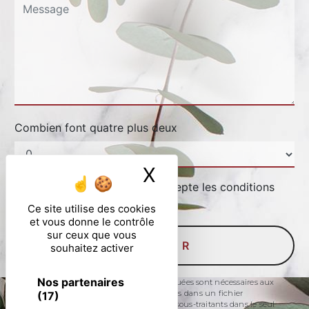
Combien font quatre plus deux
X
Masquer le ban
En cochant cette case, j'accepte les conditions
particulières ci-dessous **
Ce site utilise des cookies
et vous donne le contrôle
sur ceux que vous
ENVOYER
souhaitez activer
Nos partenaires
** Les données personnelles communiquées sont nécessaires aux
fins de vous contacter et sont enregistrées dans un fichier
(17)
informatisé. Elles sont destinées à et ses sous-traitants dans le seul